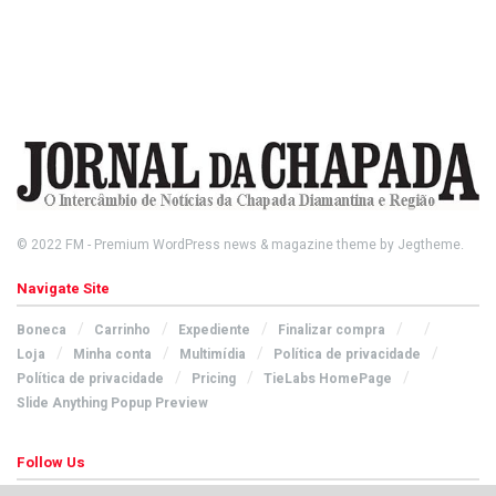
© 2022
FM
- Premium WordPress news & magazine theme by
Jegtheme
.
Navigate Site
Boneca
Carrinho
Expediente
Finalizar compra
Loja
Minha conta
Multimídia
Política de privacidade
Política de privacidade
Pricing
TieLabs HomePage
Slide Anything Popup Preview
Follow Us