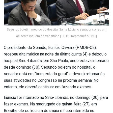
Segundo boletim médico do Hospital Santa Lúcia, o senador sofreu um
acidente isquêmico transitório | FOTO: Reprodução/EBC |
O presidente do Senado, Eunício Oliveira (PMDB-CE),
recebeu alta médica na noite da última quinta (4) e deixou o
hospital Sírio-Libanês, em São Paulo, onde estava internado
desde domingo (30). Segundo boletim do hospital, o
senador está em “bom estado geral” e deverá retornar às
suas atividades no Congresso na próxima semana. No
entanto, ele deverá continuar em fazendo exames.
Eunício foi internado no Sírio-Libanês, no domingo (30), para
fazer exames. Na madrugada de quinta-feira (27), em
Brasília, ele sofreu um desmaio e ficou internado no