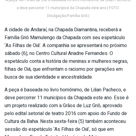
A peça ‘As Filhas de Oiá’ é baseada no livro homônimo, de Lilian Pacheco,
e deve percorrer 11 municípios da Chapada este ano | FOTO:
Divulgação/Família Griô |
A cidade de Andaraí, na Chapada Diamantina, receberá a
Família Griô Mamulengo da Chapada com seu espetáculo
‘As Filhas de Oiá’. A companhia se apresentará no próximo
sábado (6), no Centro Cultural Ariadne Fernandes. O
espetáculo conta a história de meninas e mulheres negras,
filhas de Oiá, que enfrentam o racismo por gerações em
busca de sua identidade e ancestralidade.
A peça é baseada no livro homônimo, de Lilian Pacheco, e
deve percorrer 11 municípios da Chapada este ano. Esse é
um projeto realizado com a Grãos de Luz Griô, aprovado
pelo edital setorial de teatro 2016 com apoio do Fundo de
Cultura da Bahia. Nesta sexta-feira (5) também aconteceu
sessão do espetáculo ‘As Filhas de Oiá’, só que em