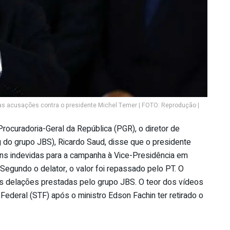
as acusações contra o presidente Michel Temer | FOTO: Reprodução |
ocuradoria-Geral da República (PGR), o diretor de
g do grupo JBS), Ricardo Saud, disse que o presidente
s indevidas para a campanha à Vice-Presidência em
Segundo o delator, o valor foi repassado pelo PT. O
s delações prestadas pelo grupo JBS. O teor dos vídeos
 Federal (STF) após o ministro Edson Fachin ter retirado o