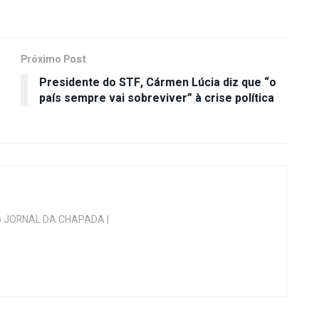
Próximo Post
Presidente do STF, Cármen Lúcia diz que “o
país sempre vai sobreviver” à crise política
 do JORNAL DA CHAPADA |