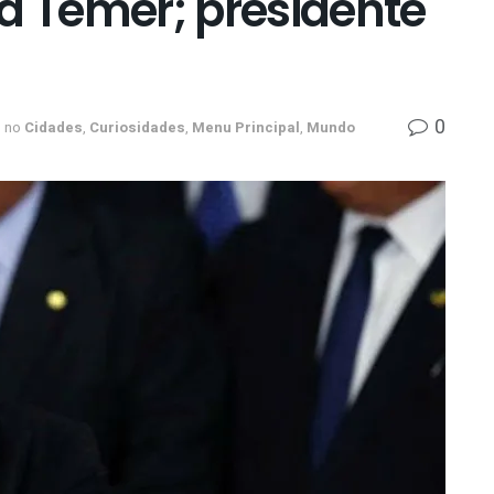
a Temer; presidente
0
no
Cidades
,
Curiosidades
,
Menu Principal
,
Mundo