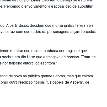
sente atraída por Ethan. Eles têm o desejo de estarem
. Percendo o envolvimento, a esposa, decide substituir
do. A partir disso, decidem que morrer juntos talvez seja
ravolta faz com que todos os personagens sejam forçados
retende mostrar que o amor costuma ser trágico e que
ociais era tão forte que esmagava os sonhos. “Trata-se
hor trabalho autoral da escritora.”
zendo de novo ao público grandes obras, mas que caíram
 como outra reedição nossa: “Os papéis de Aspern”, de