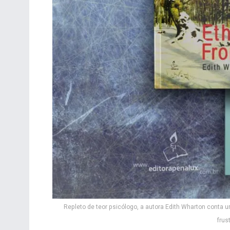
Repleto de teor psicólogo, a autora Edith Wharton conta 
frus