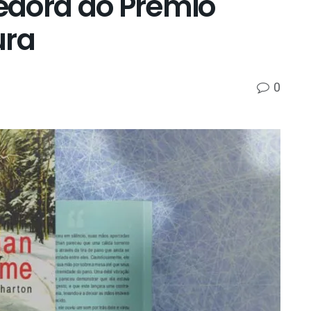
edora do Prêmio
ura
0