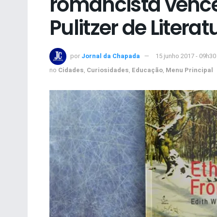
romancista venc
Pulitzer de Literat
por
Jornal da Chapada
15 junho 2017 - 09h30
no
Cidades
,
Curiosidades
,
Educação
,
Menu Principal