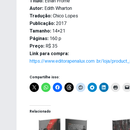
Título:
Ethan Frome
Autor:
Edith Wharton
Tradução:
Chico Lopes
Publicação:
2017
Tamanho:
14×21
Páginas:
160 p
Preço:
R$ 35
Link para compra:
https://www.editorapenalux.com .br/loja/product
Compartilhe isso:
Relacionado