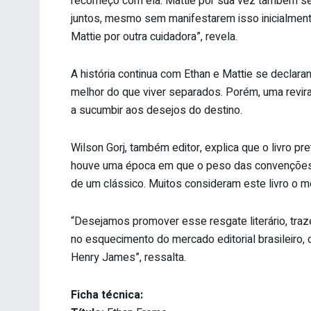
recomeço com ela. Mattie por sua vez também se 
juntos, mesmo sem manifestarem isso inicialmente
Mattie por outra cuidadora”, revela.
A história continua com Ethan e Mattie se declaran
melhor do que viver separados. Porém, uma revi
a sucumbir aos desejos do destino.
Wilson Gorj, também editor, explica que o livro p
houve uma época em que o peso das convenções s
de um clássico. Muitos consideram este livro o mel
“Desejamos promover esse resgate literário, tra
no esquecimento do mercado editorial brasileiro,
Henry James”, ressalta.
Ficha técnica: