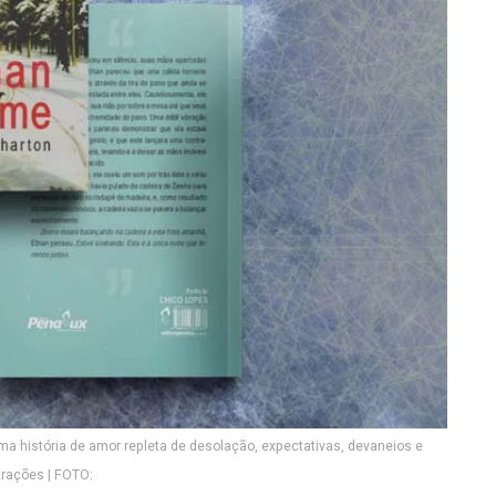
uma história de amor repleta de desolação, expectativas, devaneios e
trações | FOTO: