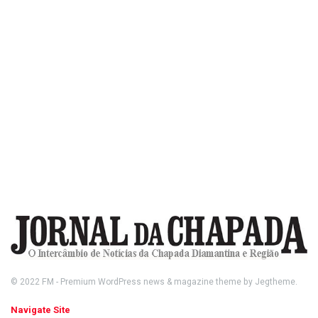
© 2022
FM
- Premium WordPress news & magazine theme by
Jegtheme
.
Navigate Site