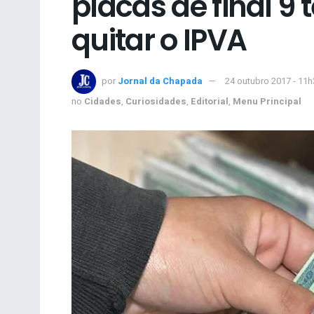
placas de final 9 
quitar o IPVA
por
Jornal da Chapada
24 outubro 2017 - 11h
no
Cidades
,
Curiosidades
,
Editorial
,
Menu Principal