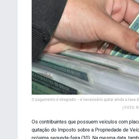
O pagamento é integrado – é necessário quitar ainda a taxa 
| FOTO: R
Os contribuintes que possuem veículos com placas
quitação do Imposto sobre a Propriedade de Veíc
próxima segunda-feira (30). Na mesma data, tamb