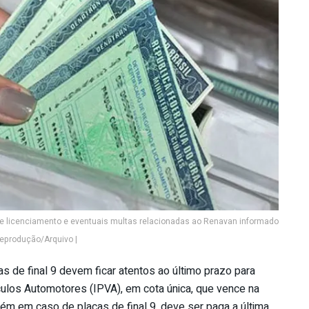
de licenciamento e eventuais multas relacionadas ao Renavan informado
eprodução/Arquivo |
 de final 9 devem ficar atentos ao último prazo para
ulos Automotores (IPVA), em cota única, que vence na
ém em caso de placas de final 9, deve ser paga a última