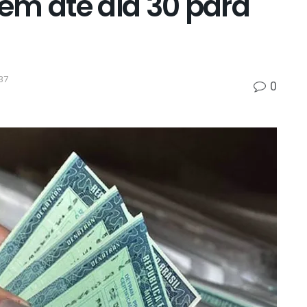
têm até dia 30 para
37
0