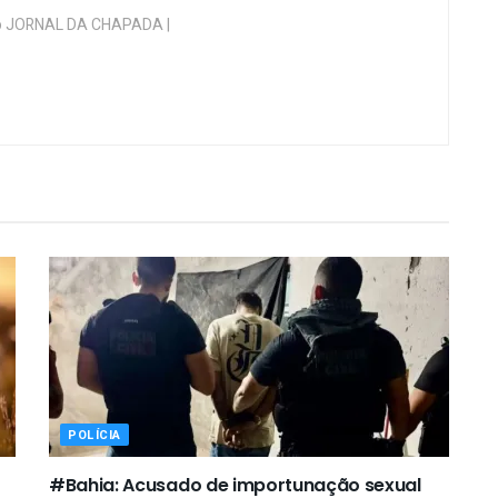
 do JORNAL DA CHAPADA |
POLÍCIA
#Bahia: Acusado de importunação sexual