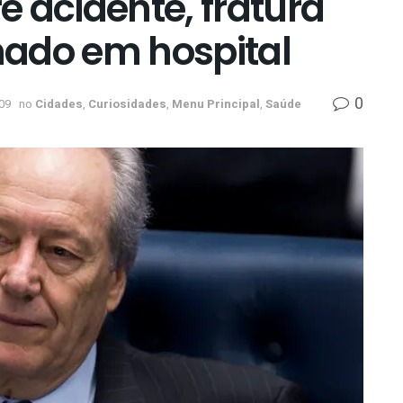
 acidente, fratura
rnado em hospital
0
09
no
Cidades
,
Curiosidades
,
Menu Principal
,
Saúde