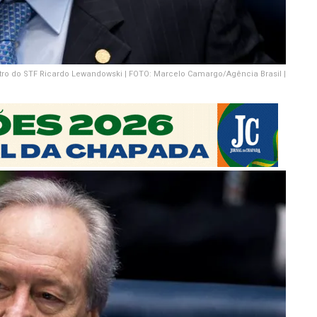
tro do STF Ricardo Lewandowski | FOTO: Marcelo Camargo/Agência Brasil |