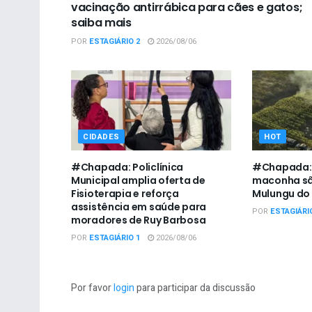
vacinação antirrábica para cães e gatos;
saiba mais
POR
ESTAGIÁRIO 2
2026/08/06
CIDADES
HOT
#Chapada: Policlínica
#Chapada: V
Municipal amplia oferta de
maconha sã
Fisioterapia e reforça
Mulungu do
assistência em saúde para
POR
ESTAGIÁRI
moradores de Ruy Barbosa
POR
ESTAGIÁRIO 1
2026/08/06
Por favor
login
para participar da discussão