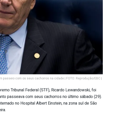
m passeio com os seus cachorros na cidade | FOTO: Reprodução/EBC |
premo Tribunal Federal (STF), Ricardo Lewandowski, foi
anto passeava com seus cachorros no último sábado (29).
ernado no Hospital Albert Einstein, na zona sul de São
ira.