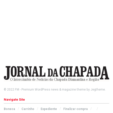
© 2022
FM
- Premium WordPress news & magazine theme by
Jegtheme
.
Navigate Site
Boneca
Carrinho
Expediente
Finalizar compra