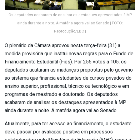
Os deputados acabaram de analisar os destaques apresentados à MP
ainda durante a noite. A matéria agora vai ao Senado | FOTO:
Reprodução/EBC |
O plenário da Câmara aprovou nesta terça-feira (31) a
medida provisória que institui novas regras para o Fundo de
Financiamento Estudantil (Fies). Por 255 votos a 105, os
deputados acataram as mudanças propostas pelo governo
ao sistema que financia estudantes de cursos privados do
ensino superior, profissional, técnico ou tecnológico e em
programas de mestrado e doutorado. Os deputados
acabaram de analisar os destaques apresentados à MP
ainda durante a noite. A matéria agora vai ao Senado.
Atualmente, para ter acesso ao financiamento, o estudante
deve passar por avaliação positiva em processos