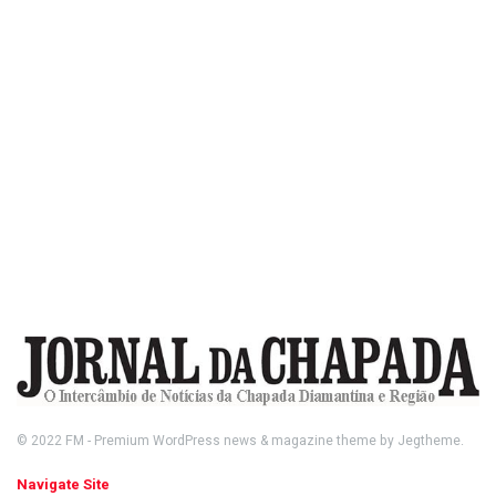
© 2022
FM
- Premium WordPress news & magazine theme by
Jegtheme
.
Navigate Site