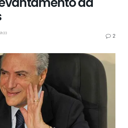
 levantamento da
s
9h33
2