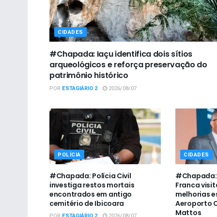
CIDADES
#Chapada: Iaçu identifica dois sítios
arqueológicos e reforça preservação do
patrimônio histórico
POR
ESTAGIÁRIO 2
2026/08/07
POLÍCIA
CIDADES
#Chapada: Polícia Civil
#Chapada: 
investiga restos mortais
Franca visit
encontrados em antigo
melhorias e
cemitério de Ibicoara
Aeroporto C
Mattos
POR
ESTAGIÁRIO 2
2026/08/07