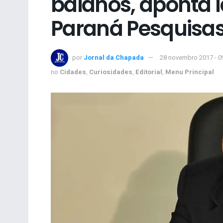
baianos, aponta
Paraná Pesquisa
por
Jornal da Chapada
28 novembro 2017 - 0
no
Cidades
,
Curiosidades
,
Editorial
,
Menu Principal