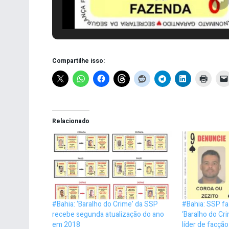
Compartilhe isso:
Relacionado
#Bahia: ‘Baralho do Crime’ da SSP
#Bahia: SSP fa
recebe segunda atualização do ano
‘Baralho do Cr
em 2018
líder de facçã