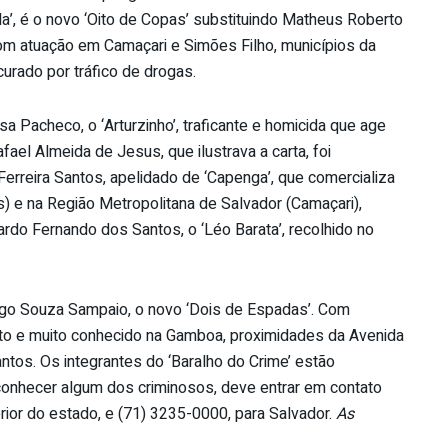
a’, é o novo ‘Oito de Copas’ substituindo Matheus Roberto
Com atuação em Camaçari e Simões Filho, municípios da
urado por tráfico de drogas.
sa Pacheco, o ‘Arturzinho’, traficante e homicida que age
fael Almeida de Jesus, que ilustrava a carta, foi
 Ferreira Santos, apelidado de ‘Capenga’, que comercializa
s) e na Região Metropolitana de Salvador (Camaçari),
rdo Fernando dos Santos, o ‘Léo Barata’, recolhido no
go Souza Sampaio, o novo ‘Dois de Espadas’. Com
to e muito conhecido na Gamboa, proximidades da Avenida
antos. Os integrantes do ‘Baralho do Crime’ estão
conhecer algum dos criminosos, deve entrar em contato
erior do estado, e (71) 3235-0000, para Salvador.
As