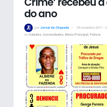
Crime’ recebeu a
do ano
por
Jornal da Chapada
29 novembro 2017 - 1
no
Cidades
,
Curiosidades
,
Menu Principal
,
Polícia