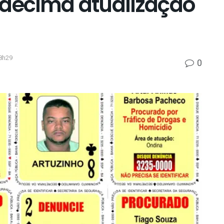
 décima atualização
8h29
0