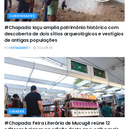
CURIOSIDADES
#Chapada: Iaçu amplia patrimônio histórico com
descoberta de dois sítios arqueológicos e vestígios
de antigas populações
POR
ESTAGIÁRIO 1
2026/08/09
CIDADES
#Chapada: Feira Literária de Mucugê reúne 12