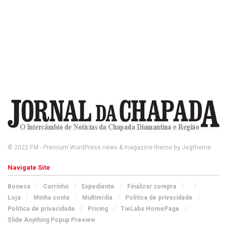
© 2022
FM
- Premium WordPress news & magazine theme by
Jegtheme
.
Navigate Site
Boneca
Carrinho
Expediente
Finalizar compra
Loja
Minha conta
Multimídia
Política de privacidade
Política de privacidade
Pricing
TieLabs HomePage
Slide Anything Popup Preview