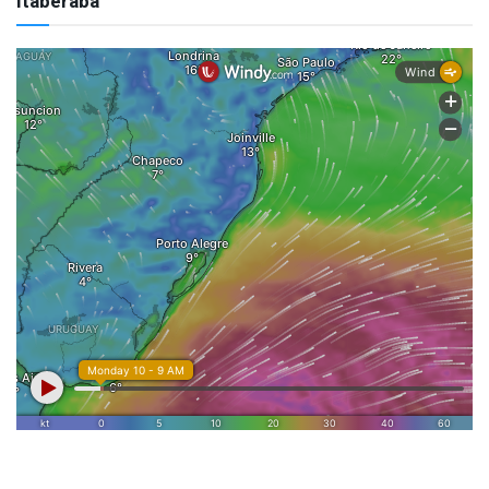
Itaberaba