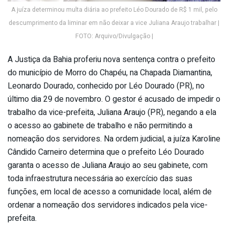
A juíza determinou multa diária ao prefeito Léo Dourado de R$ 1 mil, pelo
descumprimento da liminar em não deixar a vice Juliana Araujo trabalhar |
FOTO: Arquivo/Divulgação |
A Justiça da Bahia proferiu nova sentença contra o prefeito
do município de Morro do Chapéu, na Chapada Diamantina,
Leonardo Dourado, conhecido por Léo Dourado (PR), no
último dia 29 de novembro. O gestor é acusado de impedir o
trabalho da vice-prefeita, Juliana Araujo (PR), negando a ela
o acesso ao gabinete de trabalho e não permitindo a
nomeação dos servidores. Na ordem judicial, a juíza Karoline
Cândido Carneiro determina que o prefeito Léo Dourado
garanta o acesso de Juliana Araujo ao seu gabinete, com
toda infraestrutura necessária ao exercício das suas
funções, em local de acesso a comunidade local, além de
ordenar a nomeação dos servidores indicados pela vice-
prefeita.