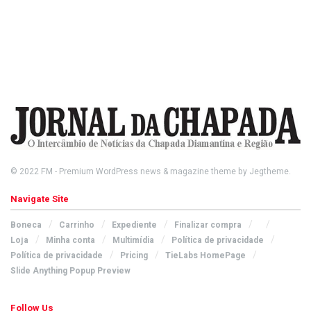
© 2022
FM
- Premium WordPress news & magazine theme by
Jegtheme
.
Navigate Site
Boneca
Carrinho
Expediente
Finalizar compra
Loja
Minha conta
Multimídia
Política de privacidade
Política de privacidade
Pricing
TieLabs HomePage
Slide Anything Popup Preview
Follow Us