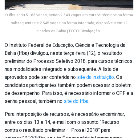
O Ifba abriu 5.185 vagas, sendo 2.640 vagas em cursos técnicos na forma
subsequentes e 2.545 vagas na forma integrada, disponíveis em 19
cidades da Bahia | FOTO: Divulgação |
O Instituto Federal de Educação, Ciência e Tecnologia da
Bahia (Ifba) divulgou, nesta terça-feira (12), o resultado
preliminar do Processo Seletivo 2018, para cursos técnicos
nas modalidades integrado e subsequente. A lista de
aprovados pode ser conferida no
site da instituição
. Os
candidatos participantes também podem acessar o boletim
de desempenho. Para isso, é necessário informar o CPF e a
senha pessoal, também no
site do Ifba
.
Para interposição de recursos, é necessário encaminhar,
entre os dias 13 e 14, e-mail com o assunto “Recurso
contra o resultado preliminar – Prosel 2018” para