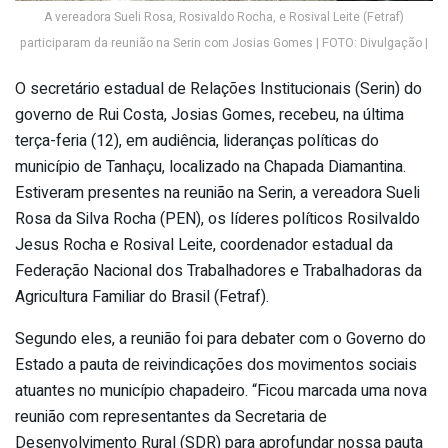
A vereadora Sueli Rosa, Rosivaldo Rocha, e Rosival Leite (Fetraf)
participaram da reunião na Serin com Josias Gomes | FOTO: Divulgação |
O secretário estadual de Relações Institucionais (Serin) do
governo de Rui Costa, Josias Gomes, recebeu, na última
terça-feria (12), em audiência, lideranças políticas do
município de Tanhaçu, localizado na Chapada Diamantina.
Estiveram presentes na reunião na Serin, a vereadora Sueli
Rosa da Silva Rocha (PEN), os líderes políticos Rosilvaldo
Jesus Rocha e Rosival Leite, coordenador estadual da
Federação Nacional dos Trabalhadores e Trabalhadoras da
Agricultura Familiar do Brasil (Fetraf).
Segundo eles, a reunião foi para debater com o Governo do
Estado a pauta de reivindicações dos movimentos sociais
atuantes no município chapadeiro. “Ficou marcada uma nova
reunião com representantes da Secretaria de
Desenvolvimento Rural (SDR) para aprofundar nossa pauta