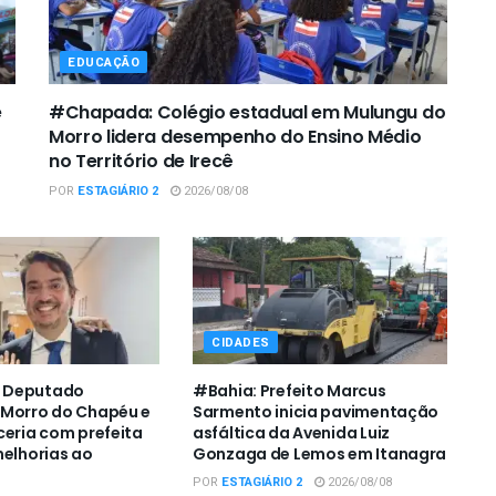
EDUCAÇÃO
e
#Chapada: Colégio estadual em Mulungu do
Morro lidera desempenho do Ensino Médio
no Território de Irecê
POR
ESTAGIÁRIO 2
2026/08/08
CIDADES
 Deputado
#Bahia: Prefeito Marcus
 Morro do Chapéu e
Sarmento inicia pavimentação
ceria com prefeita
asfáltica da Avenida Luiz
melhorias ao
Gonzaga de Lemos em Itanagra
POR
ESTAGIÁRIO 2
2026/08/08