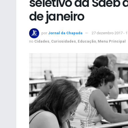
seletivo da Saeb 
de janeiro
por
Jornal da Chapada
27 dezembro 2017 - 
no
Cidades
,
Curiosidades
,
Educação
,
Menu Principal