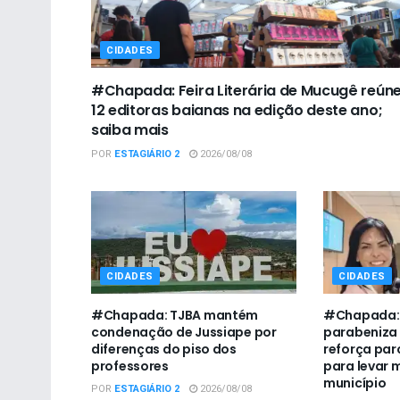
CIDADES
#Chapada: Feira Literária de Mucugê reún
12 editoras baianas na edição deste ano;
saiba mais
POR
ESTAGIÁRIO 2
2026/08/08
CIDADES
CIDADES
#Chapada: TJBA mantém
#Chapada:
condenação de Jussiape por
parabeniza
diferenças do piso dos
reforça par
professores
para levar 
município
POR
ESTAGIÁRIO 2
2026/08/08