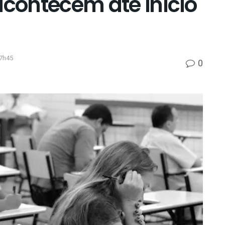
acontecem até início
17h45
0