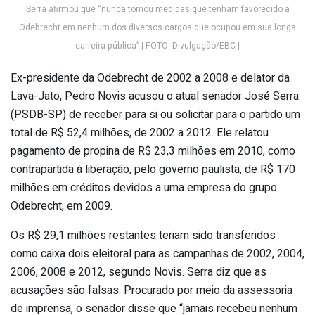
Serra afirmou que “nunca tomou medidas que tenham favorecido a
Odebrecht em nenhum dos diversos cargos que ocupou em sua longa
carreira pública” | FOTO: Divulgação/EBC |
Ex-presidente da Odebrecht de 2002 a 2008 e delator da
Lava-Jato, Pedro Novis acusou o atual senador José Serra
(PSDB-SP) de receber para si ou solicitar para o partido um
total de R$ 52,4 milhões, de 2002 a 2012. Ele relatou
pagamento de propina de R$ 23,3 milhões em 2010, como
contrapartida à liberação, pelo governo paulista, de R$ 170
milhões em créditos devidos a uma empresa do grupo
Odebrecht, em 2009.
Os R$ 29,1 milhões restantes teriam sido transferidos
como caixa dois eleitoral para as campanhas de 2002, 2004,
2006, 2008 e 2012, segundo Novis. Serra diz que as
acusações são falsas. Procurado por meio da assessoria
de imprensa, o senador disse que “jamais recebeu nenhum