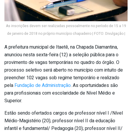
As inscrições devem ser realizadas pessoalmente no período de 15 a 19
de janeiro de 2018 no próprio município chapadeiro | FOTO: Divulgação |
A prefeitura municipal de Itaetê, na Chapada Diamantina,
anunciou nesta sexta-feira (12) a seleção pública para o
provimento de vagas temporárias no quadro do órgão. O
processo seletivo será aberto no município com intuito de
preencher 102 vagas sob regime temporário e realizado
pela
Fundação de Administração
. As oportunidades são
para profissionais com escolaridade de Nível Médio e
Superior.
Estão sendo ofertados cargos de professor nível I /Nível
Médio-Magistério (20); professor nível II da educação
infantil e fundamental/ Pedagogia (20); professor nível II/