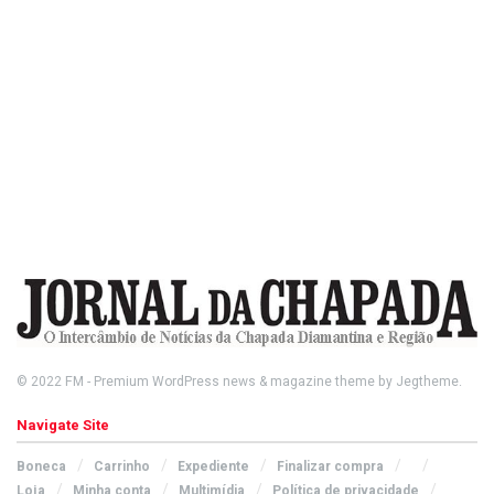
© 2022
FM
- Premium WordPress news & magazine theme by
Jegtheme
.
Navigate Site
Boneca
Carrinho
Expediente
Finalizar compra
Loja
Minha conta
Multimídia
Política de privacidade