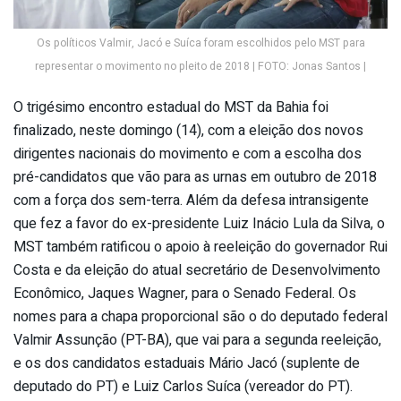
Os políticos Valmir, Jacó e Suíca foram escolhidos pelo MST para
representar o movimento no pleito de 2018 | FOTO: Jonas Santos |
O trigésimo encontro estadual do MST da Bahia foi
finalizado, neste domingo (14), com a eleição dos novos
dirigentes nacionais do movimento e com a escolha dos
pré-candidatos que vão para as urnas em outubro de 2018
com a força dos sem-terra. Além da defesa intransigente
que fez a favor do ex-presidente Luiz Inácio Lula da Silva, o
MST também ratificou o apoio à reeleição do governador Rui
Costa e da eleição do atual secretário de Desenvolvimento
Econômico, Jaques Wagner, para o Senado Federal. Os
nomes para a chapa proporcional são o do deputado federal
Valmir Assunção (PT-BA), que vai para a segunda reeleição,
e os dos candidatos estaduais Mário Jacó (suplente de
deputado do PT) e Luiz Carlos Suíca (vereador do PT).