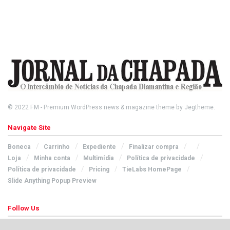
© 2022
FM
- Premium WordPress news & magazine theme by
Jegtheme
.
Navigate Site
Boneca
Carrinho
Expediente
Finalizar compra
Loja
Minha conta
Multimídia
Política de privacidade
Política de privacidade
Pricing
TieLabs HomePage
Slide Anything Popup Preview
Follow Us