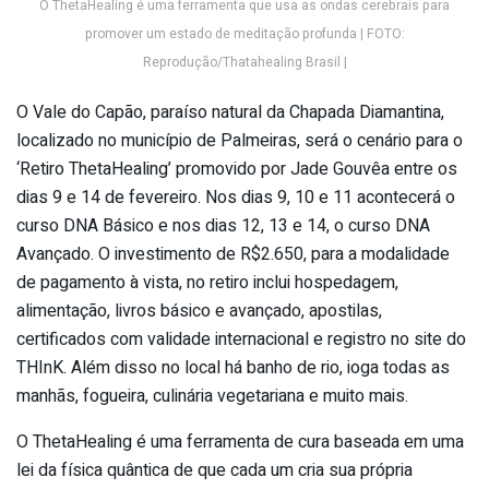
O ThetaHealing é uma ferramenta que usa as ondas cerebrais para
promover um estado de meditação profunda | FOTO:
Reprodução/Thatahealing Brasil |
O Vale do Capão, paraíso natural da Chapada Diamantina,
localizado no município de Palmeiras, será o cenário para o
‘Retiro ThetaHealing’ promovido por Jade Gouvêa entre os
dias 9 e 14 de fevereiro. Nos dias 9, 10 e 11 acontecerá o
curso DNA Básico e nos dias 12, 13 e 14, o curso DNA
Avançado. O investimento de R$2.650, para a modalidade
de pagamento à vista, no retiro inclui hospedagem,
alimentação, livros básico e avançado, apostilas,
certificados com validade internacional e registro no site do
THInK. Além disso no local há banho de rio, ioga todas as
manhãs, fogueira, culinária vegetariana e muito mais.
O ThetaHealing é uma ferramenta de cura baseada em uma
lei da física quântica de que cada um cria sua própria