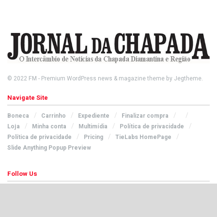
© 2022
FM
- Premium WordPress news & magazine theme by
Jegtheme
.
Navigate Site
Boneca
Carrinho
Expediente
Finalizar compra
Loja
Minha conta
Multimídia
Política de privacidade
Política de privacidade
Pricing
TieLabs HomePage
Slide Anything Popup Preview
Follow Us