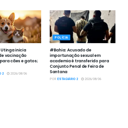
POLÍCIA
tinga inicia
#Bahia: Acusado de
e vacinação
importunação sexual em
 para cães e gatos;
academia é transferido para
Conjunto Penal de Feira de
Santana
O 2
2026/08/06
POR
ESTAGIÁRIO 2
2026/08/06