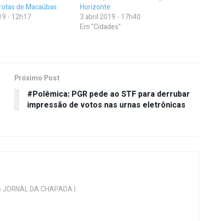
Brotas de Macaúbas
Horizonte
19 - 12h17
3 abril 2019 - 17h40
Em "Cidades"
Próximo Post
#Polêmica: PGR pede ao STF para derrubar
impressão de votos nas urnas eletrônicas
 do JORNAL DA CHAPADA |