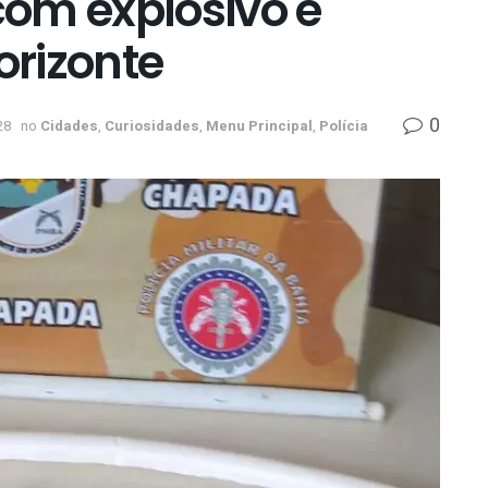
 com explosivo e
rizonte
0
28
no
Cidades
,
Curiosidades
,
Menu Principal
,
Polícia