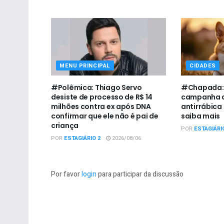
MENU PRINCIPAL
CIDADES
#Polêmica: Thiago Servo
#Chapada: U
desiste de processo de R$ 14
campanha d
milhões contra ex após DNA
antirrábica
confirmar que ele não é pai de
saiba mais
criança
POR
ESTAGIÁRI
POR
ESTAGIÁRIO 2
2026/08/06
Por favor
login
para participar da discussão