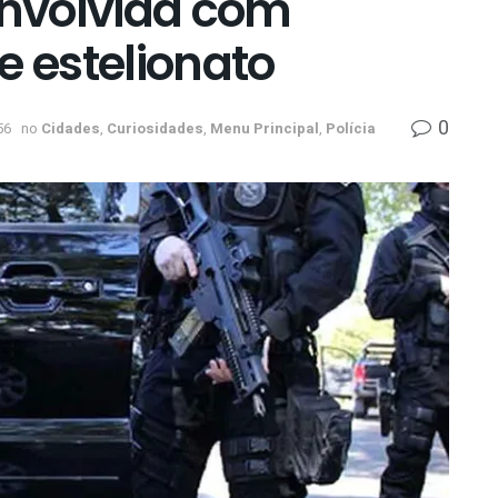
envolvida com
e estelionato
0
56
no
Cidades
,
Curiosidades
,
Menu Principal
,
Polícia