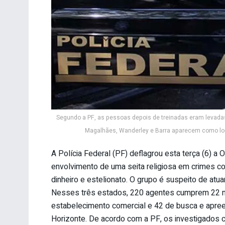
Segundo a PF, as pessoas depois de treinadas eram levadas 
Magalhães, Wanderley e Barra aparecem como loc
A Polícia Federal (PF) deflagrou esta terça (6) a O
envolvimento de uma seita religiosa em crimes c
dinheiro e estelionato. O grupo é suspeito de atu
Nesses três estados, 220 agentes cumprem 22 ma
estabelecimento comercial e 42 de busca e apre
Horizonte. De acordo com a PF, os investigados 