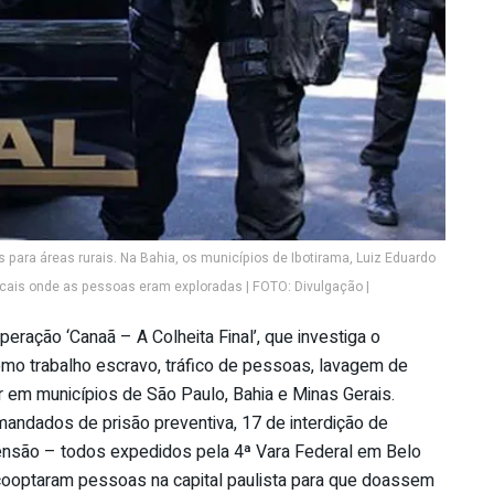
para áreas rurais. Na Bahia, os municípios de Ibotirama, Luiz Eduardo
ais onde as pessoas eram exploradas | FOTO: Divulgação |
peração ‘Canaã – A Colheita Final’, que investiga o
omo trabalho escravo, tráfico de pessoas, lavagem de
ar em municípios de São Paulo, Bahia e Minas Gerais.
ndados de prisão preventiva, 17 de interdição de
ensão – todos expedidos pela 4ª Vara Federal em Belo
cooptaram pessoas na capital paulista para que doassem