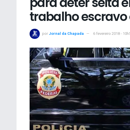
para deter seita 
trabalho escravo 
por
Jornal da Chapada
6 fevereiro 2018 - 10h