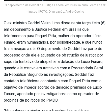
O depoimento de Geddel na justiça Federal em Brasília durou cerca de 30
minutos | FOTO: Divulgação/André Coelho |
O ex-ministro Geddel Vieira Lima disse nesta terça-feira (6)
em depoimento à Justiça Federal em Brasília que
telefonemas para Raquel Pitta, mulher do operador Lúcio
Funaro, eram humanitários, por solidariedade, e que nunca
fez ameaças a ela. O depoimento de Geddel faz parte do
processo onde ele é acusado de obstrução de justiça por
suposta tentativa de atrapalhar a delação de Lúcio Funaro,
quando ele estava em tratativas com a Procuradoria Geral
da República. Segundo as investigações, Geddel fez
contatos telefônicos constantes com Raquel Pitta com o
objetivo de impedir acordo de delação premiada de Lúcio
Funaro, apontado por investigadores como operador de
propinas de políticos do PMDB.
“Me coloquei a ajudar, eram ligações humanitárias.