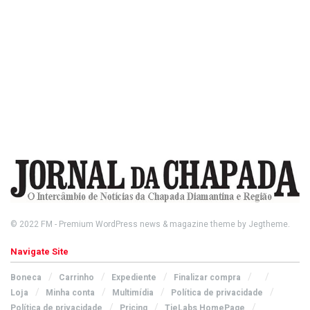
© 2022
FM
- Premium WordPress news & magazine theme by
Jegtheme
.
Navigate Site
Boneca
Carrinho
Expediente
Finalizar compra
Loja
Minha conta
Multimídia
Política de privacidade
Política de privacidade
Pricing
TieLabs HomePage