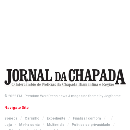
© 2022
FM
- Premium WordPress news & magazine theme by
Jegtheme
.
Navigate Site
Boneca
Carrinho
Expediente
Finalizar compra
Loja
Minha conta
Multimídia
Política de privacidade