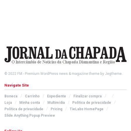
© 2022
FM
- Premium WordPress news & magazine theme by
Jegtheme
.
Navigate Site
Boneca
Carrinho
Expediente
Finalizar compra
Loja
Minha conta
Multimídia
Política de privacidade
Política de privacidade
Pricing
TieLabs HomePage
Slide Anything Popup Preview