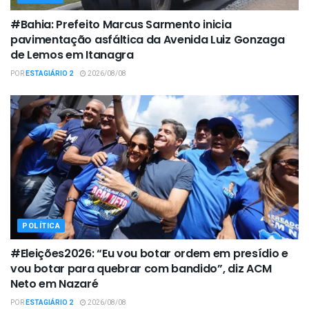
#Bahia: Prefeito Marcus Sarmento inicia
pavimentação asfáltica da Avenida Luiz Gonzaga
de Lemos em Itanagra
POR
ESTAGIÁRIO 2
2026/08/08
POLÍTICA
#Eleições2026: “Eu vou botar ordem em presídio e
vou botar para quebrar com bandido”, diz ACM
Neto em Nazaré
POR
ESTAGIÁRIO 2
2026/08/08