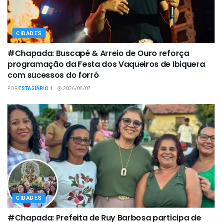
CIDADES
#Chapada: Buscapé & Arreio de Ouro reforça
programação da Festa dos Vaqueiros de Ibiquera
com sucessos do forró
POR
ESTAGIÁRIO 1
2026/08/07
CIDADES
#Chapada: Prefeita de Ruy Barbosa participa de