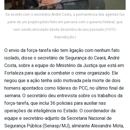
De acordo com o secretário André Costa, a permanência dos agentes faz
parte de um projeto-piloto feito em parceria com o governo federal, que
vem sendo articulado desde dezembro do ano passado | FOTO:
Reprodução |
O envio da força-tarefa não tem ligação com nenhum fato
isolado, disse o secretário de Segurança do Ceará, André
Costa, sobre a equipe do Ministério da Justiça que está em
Fortaleza para ajudar a combater o crime organizado. Ele
negou que a ação tenha sido motivada pela morte de dois
homens apontados como líderes do PCC, no último final de
semana. O secretário deu entrevista sobre os trabalhos da
força-tarefa, que inclui 36 policiais para auxiliar nas
operações de inteligência no Estado. O coordenador da
equipe e secretário-adjunto da Secretaria Nacional de
Segurança Pública (Senasp/MJ), almirante Alexandre Mota,