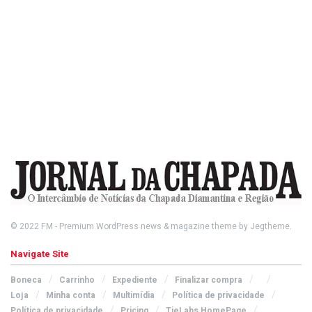
© 2022
FM
- Premium WordPress news & magazine theme by
Jegtheme
.
Navigate Site
Boneca
Carrinho
Expediente
Finalizar compra
Loja
Minha conta
Multimídia
Política de privacidade
Política de privacidade
Pricing
TieLabs HomePage