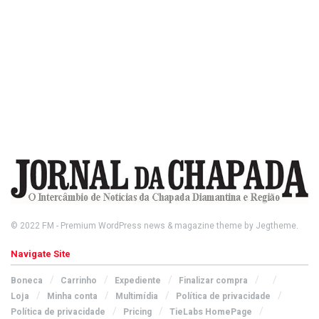
© 2022
FM
- Premium WordPress news & magazine theme by
Jegtheme
.
Navigate Site
Boneca
Carrinho
Expediente
Finalizar compra
Loja
Minha conta
Multimídia
Política de privacidade
Política de privacidade
Pricing
TieLabs HomePage