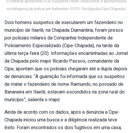
O material apreendido e os suspeitos foram conduzidos e apresentados
na delegacia de polícia em Itaberaba | FOTO: Divulgação/Cipe-Chapada |
Dois homens suspeitos de executarem um fazendeiro no
município de Itaetê, na Chapada Diamantina, foram presos
por policiais miliares da Companhia Independente de
Policiamento Especializado (Cipe-Chapada), na tarde da
última terça-feira (20). Informações encaminhadas ao Jornal
da Chapada pelo major Ricardo Passos, comandante da
Cipe, apontam que os policiais chegaram até a dupla depois
de denúncias. “A guarnição foi informada que os suspeitos
de matar o fazendeiro de nome Raimundo, no povoado de
Bananeira em Itaetê, estavam escondidos na zona rural do
município”, salienta o major.
Ainda de acordo com os dados, após a denúncia a Cipe-
Chapada iniciou uma busca e a diligência realizada teve
êxito. Foram encontrados os dois fugitivos em uma casa,