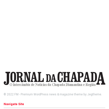
© 2022
FM
- Premium WordPress news & magazine theme by
Jegtheme
.
Navigate Site