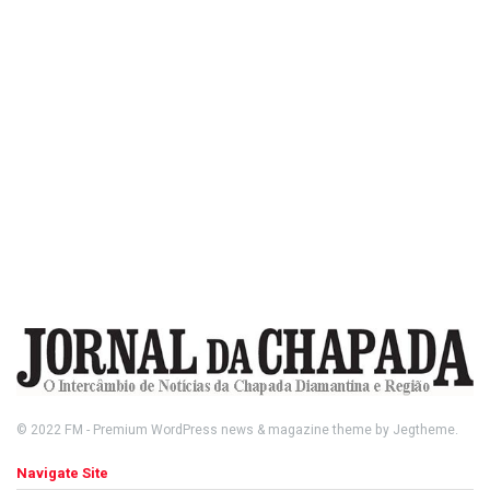
© 2022
FM
- Premium WordPress news & magazine theme by
Jegtheme
.
Navigate Site