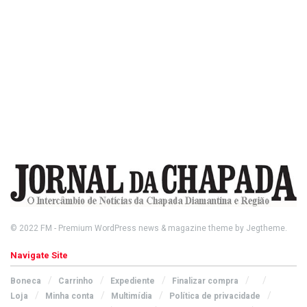
© 2022
FM
- Premium WordPress news & magazine theme by
Jegtheme
.
Navigate Site
Boneca
Carrinho
Expediente
Finalizar compra
Loja
Minha conta
Multimídia
Política de privacidade