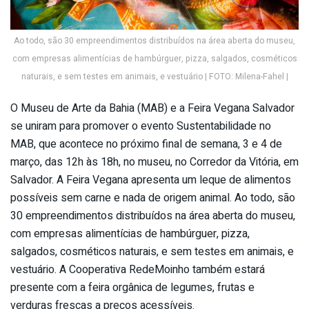
Ao todo, são 30 empreendimentos distribuídos na área aberta do museu,
com empresas alimentícias de hambúrguer, pizza, salgados, cosméticos
naturais, e sem testes em animais, e vestuário | FOTO: Milena-Fahel |
O Museu de Arte da Bahia (MAB) e a Feira Vegana Salvador
se uniram para promover o evento Sustentabilidade no
MAB, que acontece no próximo final de semana, 3 e 4 de
março, das 12h às 18h, no museu, no Corredor da Vitória, em
Salvador. A Feira Vegana apresenta um leque de alimentos
possíveis sem carne e nada de origem animal. Ao todo, são
30 empreendimentos distribuídos na área aberta do museu,
com empresas alimentícias de hambúrguer, pizza,
salgados, cosméticos naturais, e sem testes em animais, e
vestuário. A Cooperativa RedeMoinho também estará
presente com a feira orgânica de legumes, frutas e
verduras frescas a preços acessíveis.