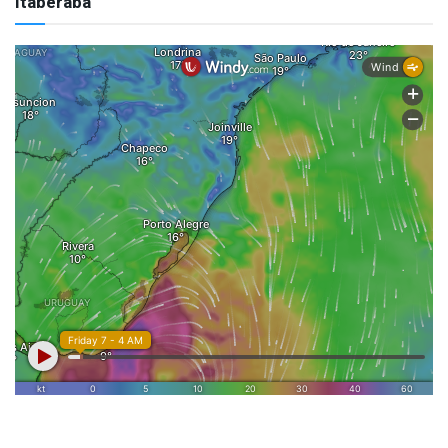
Itaberaba