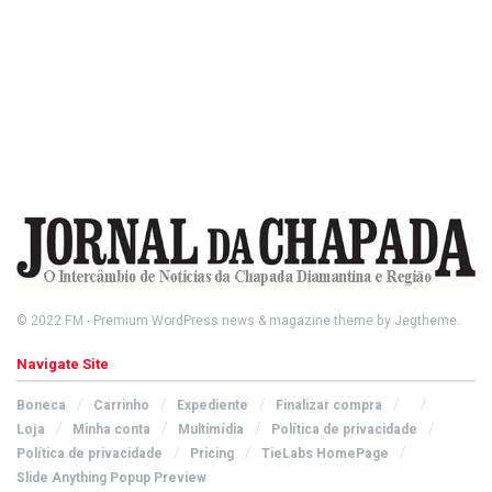
© 2022
FM
- Premium WordPress news & magazine theme by
Jegtheme
.
Navigate Site
Boneca
Carrinho
Expediente
Finalizar compra
Loja
Minha conta
Multimídia
Política de privacidade
Política de privacidade
Pricing
TieLabs HomePage
Slide Anything Popup Preview