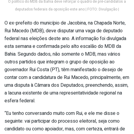
O político do MDB da Bahia deve reforçar o quadro de pré-candidatos a
deputados federais da oposição este ano | FOTO: Divulgação |
O ex-prefeito do município de Jacobina, na Chapada Norte,
Rui Macedo (MDB), deve disputar uma vaga de deputado
federal nas eleições deste ano. A informação foi divulgada
esta semana e confirmada pelo alto escalão do MDB da
Bahia. Segundo dados, não somente o MDB, mas vários
outros partidos que integram o grupo de oposição ao
governador Rui Costa (PT), têm manifestado o desejo de
contar com a candidatura de Rui Macedo, principalmente, em
uma disputa à Câmara dos Deputados, preenchendo, assim,
a lacuna existente de uma representatividade regional na
esfera federal.
“Eu tenho conversando muito com Rui, e ele me disse o
seguinte: vai participar do processo eleitoral, seja como
candidato ou como apoiador, mas, com certeza, entrará de