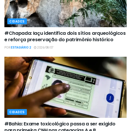
CIDADES
#Chapada: Iaçu identifica dois sítios arqueológicos
e reforça preservação do patrimônio histórico
POR
ESTAGIÁRIO 2
2026/08/07
CIDADES
#Bahia: Exame toxicológico passa a ser exigido
para primeira CNH nas categorias A e B