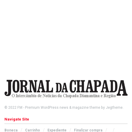
© 2022
FM
- Premium WordPress news & magazine theme by
Jegtheme
.
Navigate Site
Boneca
Carrinho
Expediente
Finalizar compra