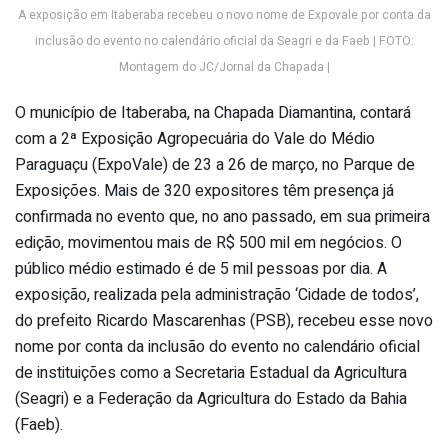
A exposição em Itaberaba recebeu o novo nome de Expovale por conta da
inclusão do evento no calendário oficial da Seagri e da Faeb | FOTO:
Montagem do JC/Jornal da Chapada |
O município de Itaberaba, na Chapada Diamantina, contará
com a 2ª Exposição Agropecuária do Vale do Médio
Paraguaçu (ExpoVale) de 23 a 26 de março, no Parque de
Exposições. Mais de 320 expositores têm presença já
confirmada no evento que, no ano passado, em sua primeira
edição, movimentou mais de R$ 500 mil em negócios. O
público médio estimado é de 5 mil pessoas por dia. A
exposição, realizada pela administração ‘Cidade de todos’,
do prefeito Ricardo Mascarenhas (PSB), recebeu esse novo
nome por conta da inclusão do evento no calendário oficial
de instituições como a Secretaria Estadual da Agricultura
(Seagri) e a Federação da Agricultura do Estado da Bahia
(Faeb).