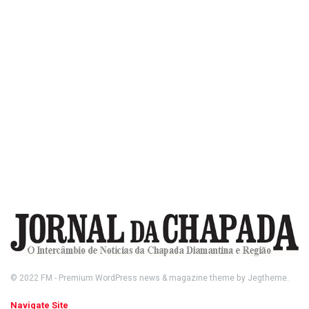
© 2022
FM
- Premium WordPress news & magazine theme by
Jegtheme
.
Navigate Site