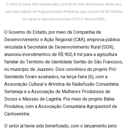
O setor já havia sido beneficiado, no final do mês de fevereiro deste ano,
com dois editais do Programa Bahia Produtiva, que somam R$ 80 milhões
em apoio à agricultura familiar | FOTO: Ascom/SDR |
O Governo do Estado, por meio da Companhia de
Desenvolvimento e Ação Regional (CAR), empresa pública
vinculada à Secretaria de Desenvolvimento Rural (SDR),
anunciou investimentos de R$ 902,4 mil para a agricultura
familiar do Território de Identidade Sertão do São Francisco,
no município de Juazeiro. Dois convênios do projeto Pró-
Semiárido foram assinados, na terça-feira (6), com a
Associação Cultural e Artística de Radiofusão Comunitária
Sertaneja e a Associação de Mulheres Produtoras de
Doces e Massas de Laginha. Por meio do projeto Bahia
Produtiva, com a Associação Comunitária Agropastoril de
Cachoeirinha.
O setor já havia sido beneficiado, com o lançamento pelo