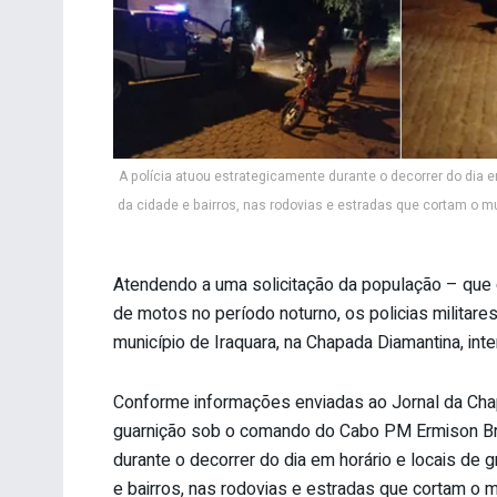
A polícia atuou estrategicamente durante o decorrer do dia 
da cidade e bairros, nas rodovias e estradas que cortam o m
Atendendo a uma solicitação da população – que
de motos no período noturno, os policias militare
município de Iraquara, na Chapada Diamantina, inte
Conforme informações enviadas ao Jornal da Ch
guarnição sob o comando do Cabo PM Ermison Bri
durante o decorrer do dia em horário e locais de 
e bairros, nas rodovias e estradas que cortam o m