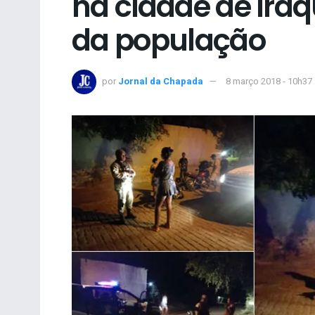
na cidade de Ira
da população
por
Jornal da Chapada
8 março 2018 - 10h37