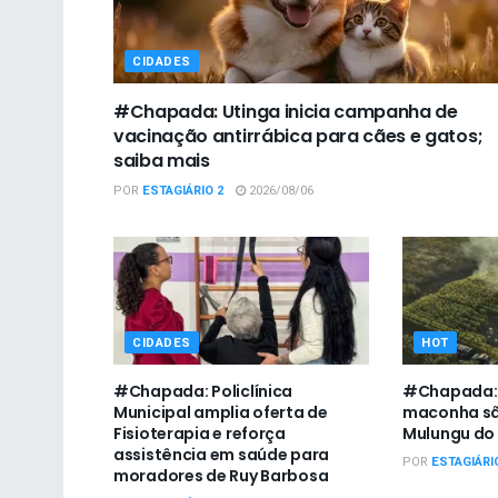
CIDADES
#Chapada: Utinga inicia campanha de
vacinação antirrábica para cães e gatos;
saiba mais
POR
ESTAGIÁRIO 2
2026/08/06
CIDADES
HOT
#Chapada: Policlínica
#Chapada: V
Municipal amplia oferta de
maconha sã
Fisioterapia e reforça
Mulungu do
assistência em saúde para
POR
ESTAGIÁRI
moradores de Ruy Barbosa