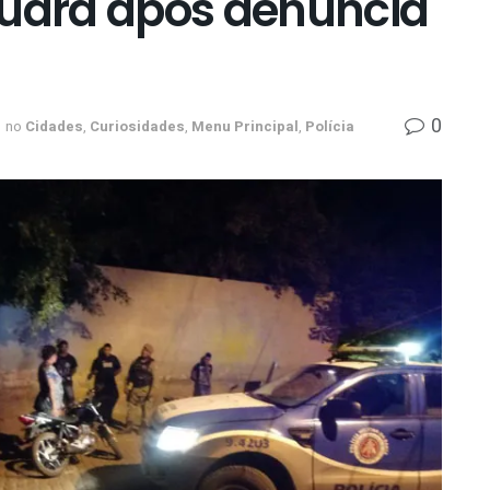
quara após denúncia
0
no
Cidades
,
Curiosidades
,
Menu Principal
,
Polícia