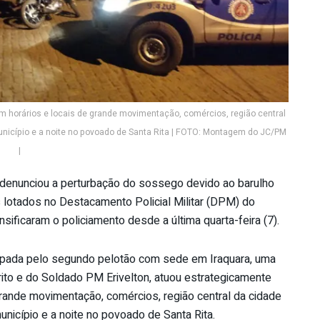
em horários e locais de grande movimentação, comércios, região central
unicípio e a noite no povoado de Santa Rita | FOTO: Montagem do JC/PM
|
 denunciou a perturbação do sossego devido ao barulho
s lotados no Destacamento Policial Militar (DPM) do
nsificaram o policiamento desde a última quarta-feira (7).
apada pelo segundo pelotão com sede em Iraquara, uma
to e do Soldado PM Erivelton, atuou estrategicamente
grande movimentação, comércios, região central da cidade
unicípio e a noite no povoado de Santa Rita.