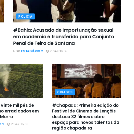
POLÍCIA
#Bahia: Acusado de importunação sexual
em academia é transferido para Conjunto
Penal de Feira de Santana
POR
ESTAGIÁRIO 2
2026/08/06
CIDADES
inte mil pés de
#Chapada: Primeira edição do
o erradicados em
Festival de Cinema de Lençóis
 Morro
destaca 32 filmes e abre
espaço para novos talentos da
O 1
2026/08/06
região chapadeira