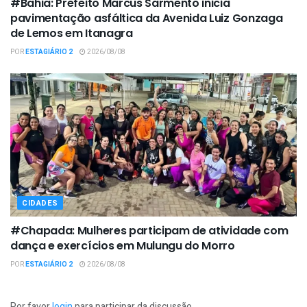
#Bahia: Prefeito Marcus Sarmento inicia
pavimentação asfáltica da Avenida Luiz Gonzaga
de Lemos em Itanagra
POR
ESTAGIÁRIO 2
2026/08/08
CIDADES
#Chapada: Mulheres participam de atividade com
dança e exercícios em Mulungu do Morro
POR
ESTAGIÁRIO 2
2026/08/08
Por favor
login
para participar da discussão