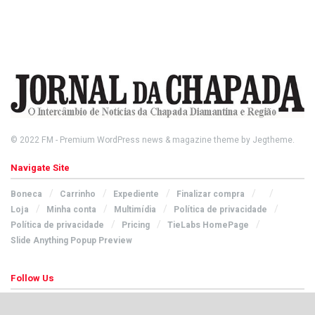
© 2022
FM
- Premium WordPress news & magazine theme by
Jegtheme
.
Navigate Site
Boneca
Carrinho
Expediente
Finalizar compra
Loja
Minha conta
Multimídia
Política de privacidade
Política de privacidade
Pricing
TieLabs HomePage
Slide Anything Popup Preview
Follow Us