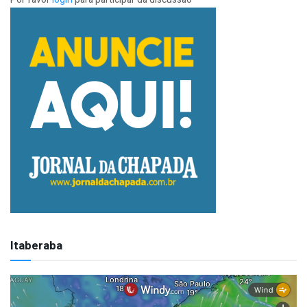
Itaberaba