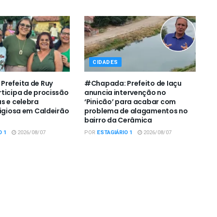
CIDADES
refeita de Ruy
#Chapada: Prefeito de Iaçu
ticipa de procissão
anuncia intervenção no
s e celebra
‘Pinicão’ para acabar com
ligiosa em Caldeirão
problema de alagamentos no
bairro da Cerâmica
O 1
2026/08/07
POR
ESTAGIÁRIO 1
2026/08/07