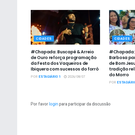
CIDADES
CIDADES
#Chapada: Buscapé & Arreio
#Chapada: P
de Ouro reforça programação
Barbosa par
da Festa dos Vaqueiros de
de Bom Jesu
Ibiquera com sucessos do forró
tradição re
do Morro
POR
ESTAGIÁRIO 1
2026/08/07
POR
ESTAGIÁRI
Por favor
login
para participar da discussão