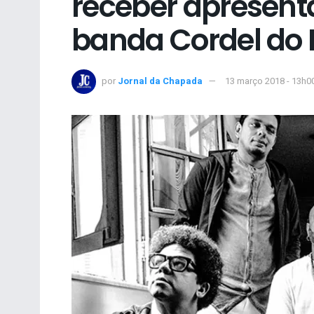
receber apresent
banda Cordel do
por
Jornal da Chapada
13 março 2018 - 13h0