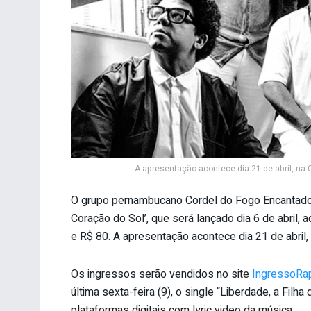
A apresentação acontece dia 21 de abril, na 
O grupo pernambucano Cordel do Fogo Encantado 
Coração do Sol’, que será lançado dia 6 de abril
e R$ 80. A apresentação acontece dia 21 de abril, 
Os ingressos serão vendidos no site
IngressoRa
última sexta-feira (9), o single “Liberdade, a Fil
plataformas digitais com lyric video da música.