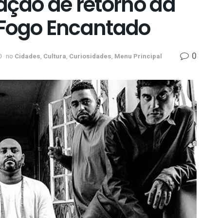
ação de retorno da
 Fogo Encantado
0
0
no
Cidades
,
Cultura
,
Curiosidades
,
Menu Principal