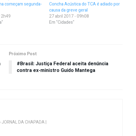
cha começam segunda-
Concha Acústica do TCA é adiado por
causa da greve geral
 12h49
27 abril 2017 - 09h08
a"
Em "Cidades"
Próximo Post
m
#Brasil: Justiça Federal aceita denúncia
contra ex-ministro Guido Mantega
 do JORNAL DA CHAPADA |