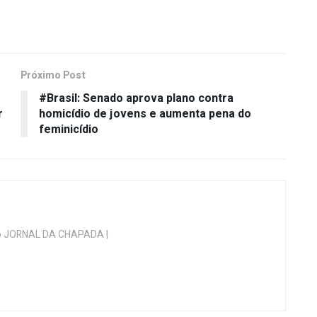
Próximo Post
#Brasil: Senado aprova plano contra
r
homicídio de jovens e aumenta pena do
feminicídio
 do JORNAL DA CHAPADA |