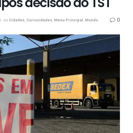
pós decisão do TST
0
5
no
Cidades
,
Curiosidades
,
Menu Principal
,
Mundo