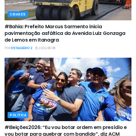
CIDADES
#Bahia: Prefeito Marcus Sarmento inicia
pavimentação asfáltica da Avenida Luiz Gonzaga
de Lemos em Itanagra
POR
ESTAGIÁRIO 2
2026/08/08
POLÍTICA
#Eleições2026: “Eu vou botar ordem em presídio e
vou botar para quebrar com bandido”, diz ACM