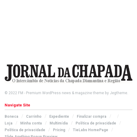
© 2022
FM
- Premium WordPress news & magazine theme by
Jegtheme
.
Navigate Site
Boneca
Carrinho
Expediente
Finalizar compra
Loja
Minha conta
Multimídia
Política de privacidade
Política de privacidade
Pricing
TieLabs HomePage
Slide Anything Popup Preview