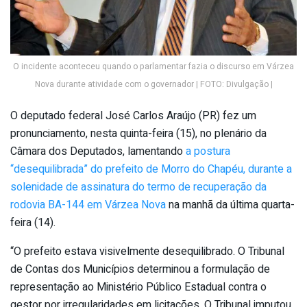
O incidente aconteceu quando o parlamentar fazia o discurso em Várzea
Nova durante atividade com o governador | FOTO: Divulgação |
O deputado federal José Carlos Araújo (PR) fez um
pronunciamento, nesta quinta-feira (15), no plenário da
Câmara dos Deputados, lamentando
a postura
“desequilibrada” do prefeito de Morro do Chapéu, durante a
solenidade de assinatura do termo de recuperação da
rodovia BA-144 em Várzea Nova
na manhã da última quarta-
feira (14).
“O prefeito estava visivelmente desequilibrado. O Tribunal
de Contas dos Municípios determinou a formulação de
representação ao Ministério Público Estadual contra o
gestor por irregularidades em licitações. O Tribunal imputou