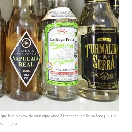
 que leva o nome do município onde é fabricada, estão na feira | FOTO:
Divulgação |