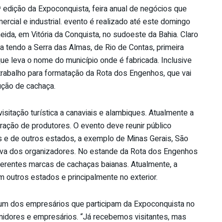
 edição da Expoconquista, feira anual de negócios que
rcial e industrial. evento é realizado até este domingo
da, em Vitória da Conquista, no sudoeste da Bahia. Claro
a tendo a Serra das Almas, de Rio de Contas, primeira
que leva o nome do município onde é fabricada. Inclusive
 trabalho para formatação da Rota dos Engenhos, que vai
ução de cachaça.
sitação turística a canaviais e alambiques. Atualmente a
ação de produtores. O evento deve reunir público
 e de outros estados, a exemplo de Minas Gerais, São
tiva dos organizadores. No estande da Rota dos Engenhos
ferentes marcas de cachaças baianas. Atualmente, a
m outros estados e principalmente no exterior.
é um dos empresários que participam da Expoconquista no
umidores e empresários. “Já recebemos visitantes, mas