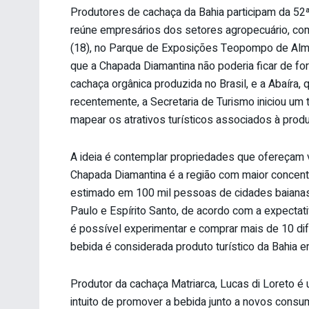
Produtores de cachaça da Bahia participam da 52ª
reúne empresários dos setores agropecuário, come
(18), no Parque de Exposições Teopompo de Almei
que a Chapada Diamantina não poderia ficar de for
cachaça orgânica produzida no Brasil, e a Abaíra, 
recentemente, a Secretaria de Turismo iniciou um
mapear os atrativos turísticos associados à prod
A ideia é contemplar propriedades que ofereçam vi
Chapada Diamantina é a região com maior concentr
estimado em 100 mil pessoas de cidades baianas
Paulo e Espírito Santo, de acordo com a expecta
é possível experimentar e comprar mais de 10 di
bebida é considerada produto turístico da Bahia e
Produtor da cachaça Matriarca, Lucas di Loreto 
intuito de promover a bebida junto a novos cons