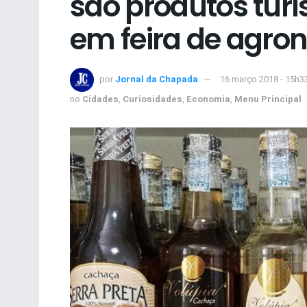
são produtos turí
em feira de agro
por
Jornal da Chapada
16 março 2018 - 15h3
no
Cidades
,
Curiosidades
,
Economia
,
Menu Principal