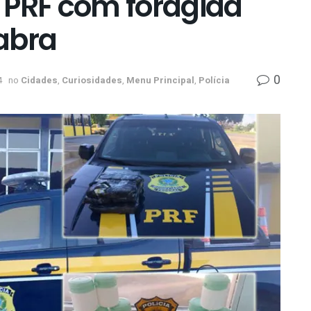
 PRF com foragida
abra
0
4
no
Cidades
,
Curiosidades
,
Menu Principal
,
Polícia