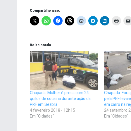
Compartilhe isso:
Relacionado
Chapada: Mulher é presa com 24
Chapada: Forag
quilos de cocaína durante ação da
pela PRF leva
PRF em Seabra
em carro na re
4 fevereiro 2018 - 12h15
24 setembro 2
Em "Cidades"
Em "Cidades"