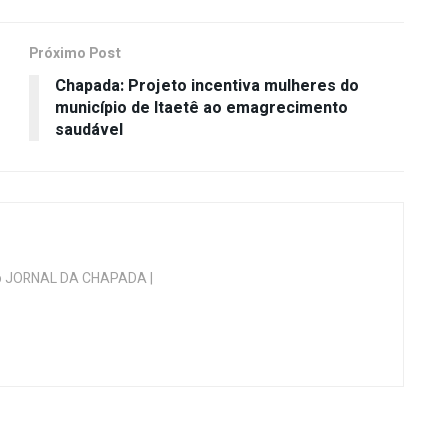
Próximo Post
Chapada: Projeto incentiva mulheres do
município de Itaetê ao emagrecimento
saudável
 do JORNAL DA CHAPADA |