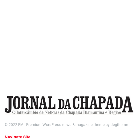
© 2022
FM
- Premium WordPress news & magazine theme by
Jegtheme
.
Navigate Site