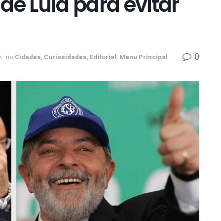
de Lula para evitar
0
6
no
Cidades
,
Curiosidades
,
Editorial
,
Menu Principal