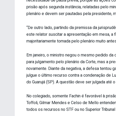
necessidade de pauta prévia, porque as ações con
prisão após segunda instância, relatadas pelo min
plenário e devem ser pautadas pela presidente, m
“De outro lado, partindo da premissa da jurisprud
este relator suscitar a apresentação em mesa, a 
majoritariamente tomada pelo plenário muito antes
Em janeiro, o ministro negou o mesmo pedido da d
para julgamento pelo plenário da Corte, mas a pr
novamente. Diante da negativa, a defesa tentou g
julgue o último recurso contra a condenação de L
do Guarujá (SP). A questão deve ser julgada até o f
No colegiado, somente Fachin é favorável à prisã
Toffoli, Gilmar Mendes e Celso de Mello entende
todos os recursos no STF ou no Superior Tribunal 