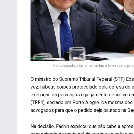
No colegiado, somente Fachin é favorável à pri
O ministro do Supremo Tribunal Federal (STF) Edso
vez, habeas corpus protocolado pela defesa do ex-
execução da pena após o julgamento definitivo da
(TRF4), sediado em Porto Alegre. Na mesma decisã
advogados para que o pedido seja pautado na Seg
Na decisão, Fachin explicou que não cabe a apr