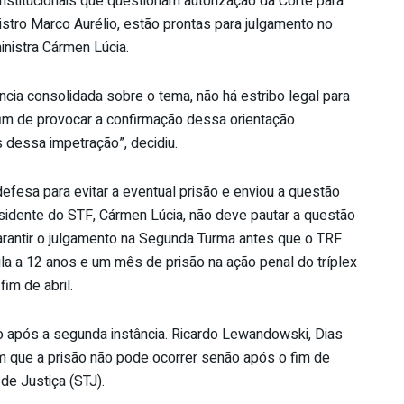
stitucionais que questionam autorização da Corte para
istro Marco Aurélio, estão prontas para julgamento no
inistra Cármen Lúcia.
ência consolidada sobre o tema, não há estribo legal para
fim de provocar a confirmação dessa orientação
 dessa impetração”, decidiu.
efesa para evitar a eventual prisão e enviou a questão
esidente do STF, Cármen Lúcia, não deve pautar a questão
arantir o julgamento na Segunda Turma antes que o TRF
ula a 12 anos e um mês de prisão na ação penal do tríplex
im de abril.
o após a segunda instância. Ricardo Lewandowski, Dias
m que a prisão não pode ocorrer senão após o fim de
de Justiça (STJ).