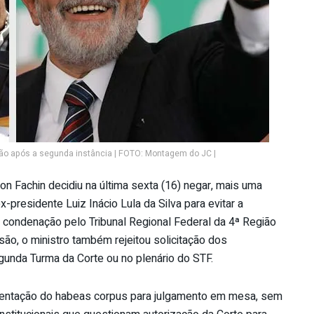
são após a segunda instância | FOTO: Montagem do JC |
n Fachin decidiu na última sexta (16) negar, mais uma
presidente Luiz Inácio Lula da Silva para evitar a
 condenação pelo Tribunal Regional Federal da 4ª Região
o, o ministro também rejeitou solicitação dos
unda Turma da Corte ou no plenário do STF.
esentação do habeas corpus para julgamento em mesa, sem