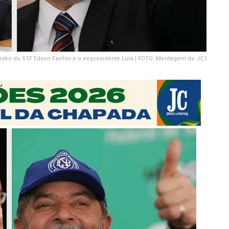
istro do STF Edson Fachin e o ex-presidente Lula | FOTO: Montagem do JC |