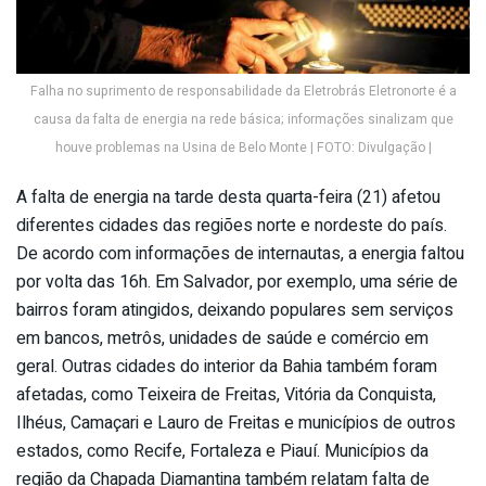
Falha no suprimento de responsabilidade da Eletrobrás Eletronorte é a
causa da falta de energia na rede básica; informações sinalizam que
houve problemas na Usina de Belo Monte | FOTO: Divulgação |
A falta de energia na tarde desta quarta-feira (21) afetou
diferentes cidades das regiões norte e nordeste do país.
De acordo com informações de internautas, a energia faltou
por volta das 16h. Em Salvador, por exemplo, uma série de
bairros foram atingidos, deixando populares sem serviços
em bancos, metrôs, unidades de saúde e comércio em
geral. Outras cidades do interior da Bahia também foram
afetadas, como Teixeira de Freitas, Vitória da Conquista,
Ilhéus, Camaçari e Lauro de Freitas e municípios de outros
estados, como Recife, Fortaleza e Piauí. Municípios da
região da Chapada Diamantina também relatam falta de