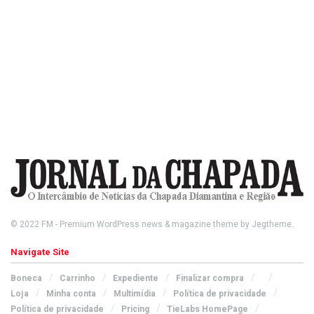
© 2022
FM
- Premium WordPress news & magazine theme by
Jegtheme
.
Navigate Site
Boneca
Carrinho
Expediente
Finalizar compra
Loja
Minha conta
Multimídia
Política de privacidade
Política de privacidade
Pricing
TieLabs HomePage