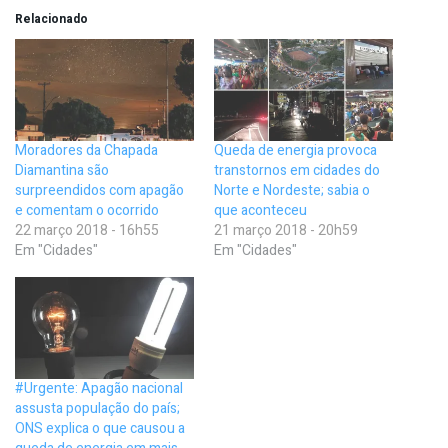
Relacionado
Moradores da Chapada
Queda de energia provoca
Diamantina são
transtornos em cidades do
surpreendidos com apagão
Norte e Nordeste; sabia o
e comentam o ocorrido
que aconteceu
22 março 2018 - 16h55
21 março 2018 - 20h59
Em "Cidades"
Em "Cidades"
#Urgente: Apagão nacional
assusta população do país;
ONS explica o que causou a