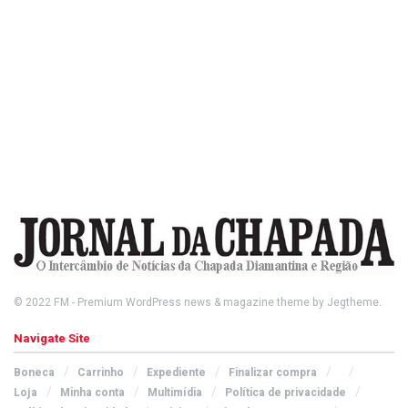
© 2022
FM
- Premium WordPress news & magazine theme by
Jegtheme
.
Navigate Site
Boneca
Carrinho
Expediente
Finalizar compra
Loja
Minha conta
Multimídia
Política de privacidade