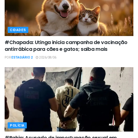
CIDADES
#Chapada: Utinga inicia campanha de vacinação
antirrábica para cães e gatos; saiba mais
POR
ESTAGIÁRIO 2
2026/08/06
POLÍCIA
#Bahia: Acusado de importunação sexual em