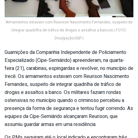
Armamentos estavam com Reurison Nascimento Fernandes, suspeito de
integrar quadrilha de tráfico de drogas e assaltos a bancos | FOTO:
Divulgação/SSP |
Guarnições da Companhia Independente de Policiamento
Especializado (Cipe-Semiárido) apreenderam, na quarta-
feira (21), carabinas, espingardas e revólver, no município de
Irecê. Os armamentos estavam com Reurison Nascimento
Fernandes, suspeito de integrar quadrilha de tráfico de
drogas e assaltos a banco. Os militares faziam rondas
ostensivas no município quando o criminoso percebeu a
presença da forma de segurança e tentou fugir correndo. As
equipes da Cipe-Semiárido alcançaram Reurison, que
assumiu guardar armas em uma residência.
Os PMs seguiram até o local indicado e encontraram três