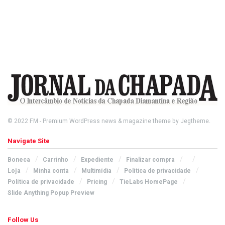
© 2022
FM
- Premium WordPress news & magazine theme by
Jegtheme
.
Navigate Site
Boneca
Carrinho
Expediente
Finalizar compra
Loja
Minha conta
Multimídia
Política de privacidade
Política de privacidade
Pricing
TieLabs HomePage
Slide Anything Popup Preview
Follow Us