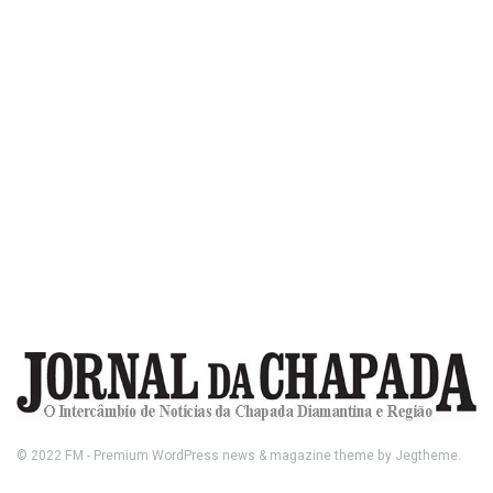
© 2022
FM
- Premium WordPress news & magazine theme by
Jegtheme
.